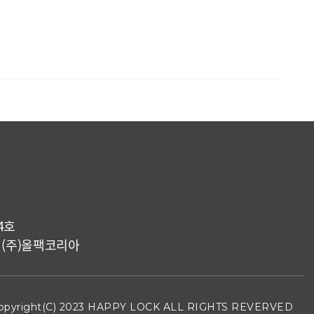
4호
1 (주)올팩코리아
opyright(C) 2023 HAPPY LOCK ALL RIGHTS REVERVED