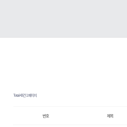
Total 43건
1 페이지
번호
제목